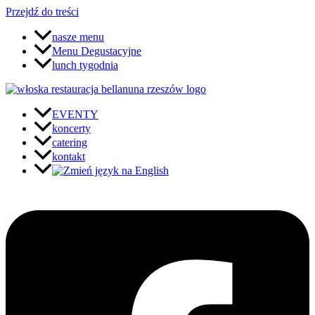
Przejdź do treści
nasze menu
Menu Degustacyjne
lunch tygodnia
EVENTY
koncerty
catering
kontakt